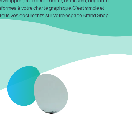
nveloppes, en-têtes de lettre, brochures, dépliants
nformes à votre charte graphique. C’est simple et
 tous vos documents sur votre espace Brand Shop.